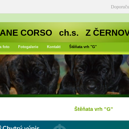
Doporuču
ANE CORSO ch.s. Z ČERNO
a foto
Fotogalerie
Kontakt
Štěňata vrh "G"
Štěňata vrh "G"