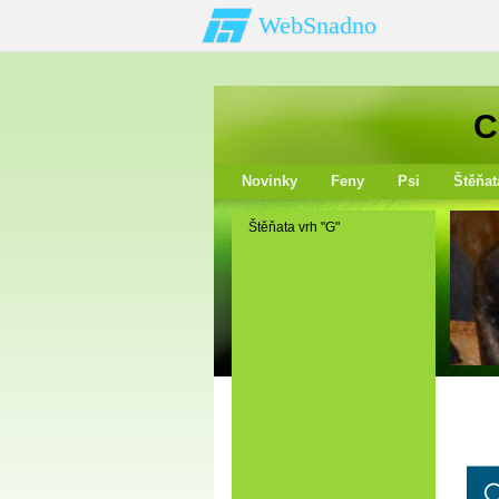
WebSnadno
C
Novinky
Feny
Psi
Štěňat
Štěňata vrh "G"