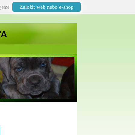
Založit web nebo e-shop
jeme
VA