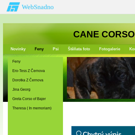
WebSnadno
CANE CORSO
Novinky
Feny
Psi
Štěňata foto
Fotogalerie
Ko
Feny
Ero-Tess Z Černova
Dorotka Z Černova
Jina Georg
Greta Corso of Bajer
Theresa ( In memoriam)